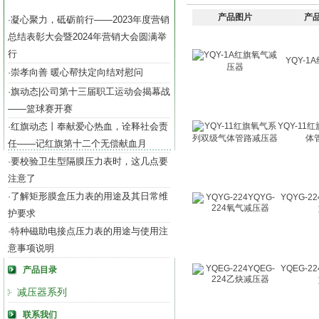
产品图片
产
凝心聚力，砥砺前行——2023年度营销
·
总结表彰大会暨2024年营销大会圆满举
行
YQY-
崇孝向善 暖心帮扶定向结对慰问
·
旗动态|公司第十三届职工运动会揭幕战
·
——篮球赛开赛
红旗动态丨奉献爱心热血，诠释社会责
YQY-1
·
体
任——记红旗第十二个无偿献血月
要校验卫生型隔膜压力表时，这几点要
·
注意了
了解矩形膜盒压力表的用途及其日常维
·
YQYG-2
护要求
特种磁助电接点压力表的用途与使用注
·
意事项说明
YQEG-2
产品目录
减压器系列
联系我们