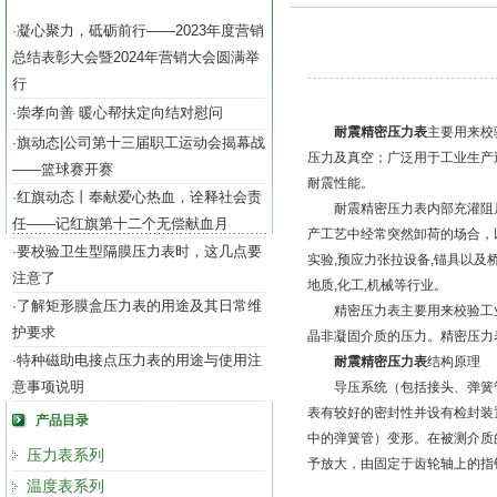
凝心聚力，砥砺前行——2023年度营销
·
总结表彰大会暨2024年营销大会圆满举
行
崇孝向善 暖心帮扶定向结对慰问
·
耐震精密压力表
主要用来校
旗动态|公司第十三届职工运动会揭幕战
·
压力及真空；广泛用于工业生产
——篮球赛开赛
耐震性能。
红旗动态丨奉献爱心热血，诠释社会责
·
耐震精密压力表内部充灌阻尼
任——记红旗第十二个无偿献血月
产工艺中经常突然卸荷的场合，
要校验卫生型隔膜压力表时，这几点要
·
实验,预应力张拉设备,锚具以及
注意了
地质,化工,机械等行业。
了解矩形膜盒压力表的用途及其日常维
·
精密压力表主要用来校验工业
护要求
晶非凝固介质的压力。精密压力
特种磁助电接点压力表的用途与使用注
·
耐震精密压力表
结构原理
意事项说明
导压系统（包括接头、弹簧管
表有较好的密封性并设有检封装
产品目录
中的弹簧管）变形。在被测介质
压力表系列
予放大，由固定于齿轮轴上的指
温度表系列