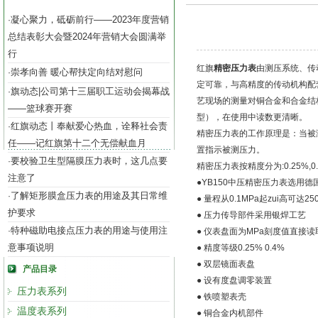
凝心聚力，砥砺前行——2023年度营销
·
总结表彰大会暨2024年营销大会圆满举
行
红旗
精密压力表
由测压系统、传
崇孝向善 暖心帮扶定向结对慰问
·
定可靠，与高精度的传动机构配
旗动态|公司第十三届职工运动会揭幕战
·
艺现场的测量对铜合金和合金结
——篮球赛开赛
型），在使用中读数更清晰。
红旗动态丨奉献爱心热血，诠释社会责
·
精密压力表的工作原理是：当被
任——记红旗第十二个无偿献血月
置指示被测压力。
要校验卫生型隔膜压力表时，这几点要
·
精密压力表按精度分为:0.25%,0.
注意了
●YB150中压精密压力表选用
了解矩形膜盒压力表的用途及其日常维
·
● 量程从0.1MPa起zui高可达25
护要求
● 压力传导部件采用银焊工艺
特种磁助电接点压力表的用途与使用注
·
● 仪表盘面为MPa刻度值直接读
意事项说明
● 精度等级0.25% 0.4%
● 双层镜面表盘
产品目录
● 设有度盘调零装置
压力表系列
● 铁喷塑表壳
温度表系列
● 铜合金内机部件