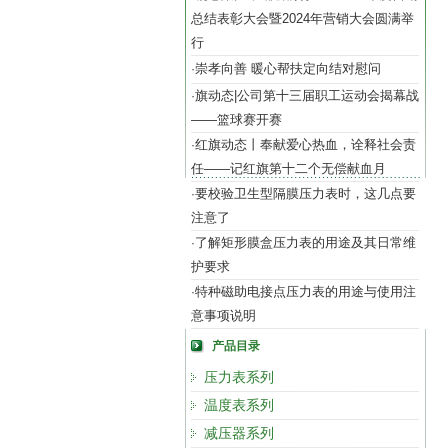
总结表彰大会暨2024年营销大会圆满举
行
崇孝向善 暖心帮扶定向结对慰问
·
旗动态|公司第十三届职工运动会揭幕战
·
——篮球赛开赛
红旗动态丨奉献爱心热血，诠释社会责
·
任——记红旗第十二个无偿献血月
要校验卫生型隔膜压力表时，这几点要
·
注意了
了解矩形膜盒压力表的用途及其日常维
·
护要求
特种磁助电接点压力表的用途与使用注
·
意事项说明
产品目录
压力表系列
温度表系列
减压器系列