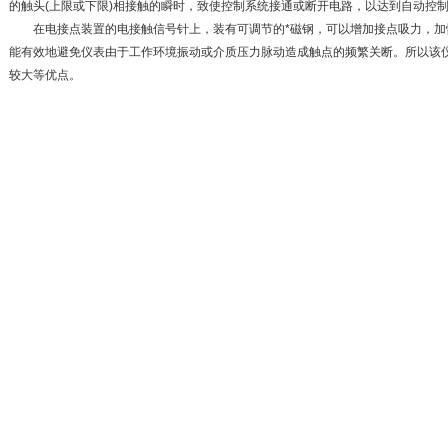
的触头(上限或下限)相接触的瞬时，致使控制系统接通或断开电路，以达到自动控
在电接点装置的电接触信号针上，装有可调节的*磁钢，可以增加接点吸力，加
能有效地避免仪表由于工作环境振动或介质压力脉动造成触点的频繁关断。所以该
较大等优点。