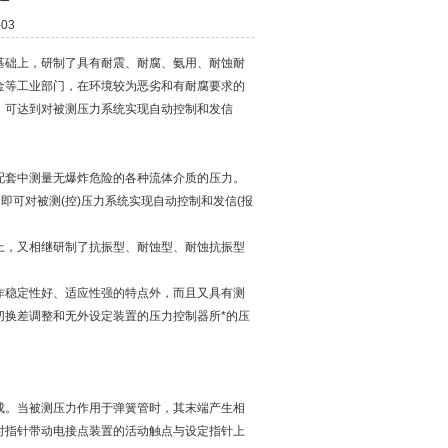
03
基础上，研制了具有耐震、耐腐、氨用、耐蚀耐
金等工业部门，在环境较为恶劣和有耐腐要求的
，可达到对被测压力系统实现自动控制和发信
配套中测量无爆炸危险的各种流体介质的压力。
即可对被测(控)压力系统实现自动控制和发信(报
，又相继研制了抗振型、耐蚀型、耐蚀抗振型
稳定性好、适应性强的特点外，而且又具有测
切换差调整和无外设定装置的压力控制器所*的压
。当被测压力作用于弹簧管时，其末端产生相
时指针带动电接点装置的活动触点与设定指针上