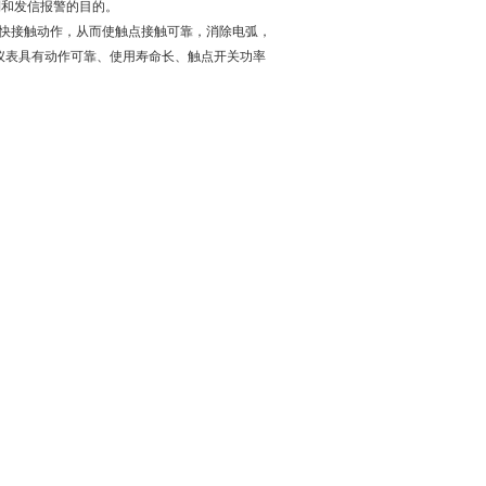
制和发信报警的目的。
快接触动作，从而使触点接触可靠，消除电弧，
仪表具有动作可靠、使用寿命长、触点开关功率