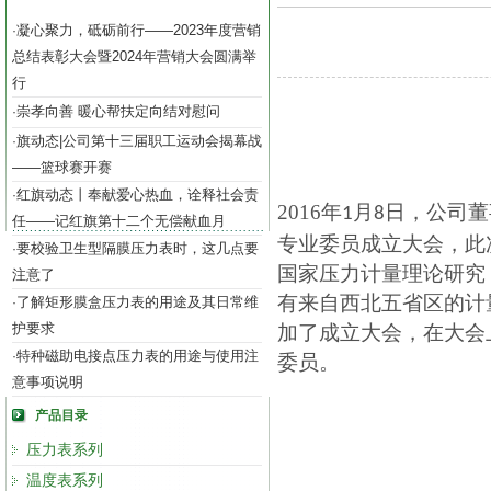
凝心聚力，砥砺前行——2023年度营销
·
总结表彰大会暨2024年营销大会圆满举
行
崇孝向善 暖心帮扶定向结对慰问
·
旗动态|公司第十三届职工运动会揭幕战
·
——篮球赛开赛
红旗动态丨奉献爱心热血，诠释社会责
·
2016年
月
日，公司董
1
8
任——记红旗第十二个无偿献血月
专业委员成立大会，此
要校验卫生型隔膜压力表时，这几点要
·
国家压力计量理论研究
注意了
有来自西北五省区的计
了解矩形膜盒压力表的用途及其日常维
·
护要求
加了成立大会，在大会
特种磁助电接点压力表的用途与使用注
·
委员。
意事项说明
产品目录
压力表系列
温度表系列