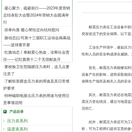
凝心聚力，砥砺前行——2023年度营销
·
总结表彰大会暨2024年营销大会圆满举
行
耐震压力表在工业设备中扮演
崇孝向善 暖心帮扶定向结对慰问
·
突发状况下的安全保障。以下是
旗动态|公司第十三届职工运动会揭幕战
·
——篮球赛开赛
工业生产环境中，诸如压力容
红旗动态丨奉献爱心热血，诠释社会责
·
性和人员的安全构成潜在威胁。
任——记红旗第十二个无偿献血月
要校验卫生型隔膜压力表时，这几点要
·
首先，耐震压力表能够实时监
注意了
设备产生的影响，进而采取相应
了解矩形膜盒压力表的用途及其日常维
·
保障生产场所及相关人员的安全
护要求
其次，耐震压力表还在地震监
特种磁助电接点压力表的用途与使用注
·
震压力变化情况，通过与地震监
意事项说明
员伤亡。
产品目录
压力表系列
此外，耐震压力表还可为工程
温度表系列
析，可为工程师们提供宝贵的参