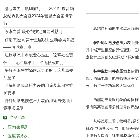
凝心聚力，砥砺前行——2023年度营销
·
总结表彰大会暨2024年营销大会圆满举
行
总结特种磁助电接点压力表
崇孝向善 暖心帮扶定向结对慰问
·
旗动态|公司第十三届职工运动会揭幕战
·
特种磁助电接点压力表
由测
——篮球赛开赛
其末端产生相应的弹性变形—位
红旗动态丨奉献爱心热血，诠释社会责
·
定指针上的触头(上限或下限)
任——记红旗第十二个无偿献血月
要校验卫生型隔膜压力表时，这几点要
·
特种磁助电接点压力表
装置
注意了
靠，消除电弧，能有效地避免仪
了解矩形膜盒压力表的用途及其日常维
·
长、触点开关功率较大等优点。
护要求
为能适应被测对象的各异和需
特种磁助电接点压力表的用途与使用注
·
带有隔离装置等多种型号的产品
意事项说明
产品目录
从接线图上看，很明显2是公共
压力表系列
触点(电源共公端)与下限触头接
温度表系列
上限触头接通，继电器J2动作，