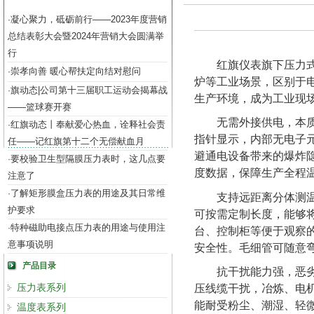
凝心聚力，砥砺前行——2023年度营销
·
总结表彰大会暨2024年营销大会圆满举
行
红旗仪表旗下压力
崇孝向善 暖心帮扶定向结对慰问
·
炉等工业场景，区别于
旗动态|公司第十三届职工运动会揭幕战
·
生产环境，成为工业现
——篮球赛开赛
无需外接供电，本
红旗动态丨奉献爱心热血，诠释社会责
·
指针显示，内部无电子
任——记红旗第十二个无偿献血月
避通电设备带来的爆炸
要校验卫生型隔膜压力表时，这几点要
·
度数据，保障生产全程
注意了
了解矩形膜盒压力表的用途及其日常维
·
支持远距离分体测
护要求
可按需定制长度，能够
特种磁助电接点压力表的用途与使用注
·
台、控制柜等便于观察
意事项说明
安全性。毛细管可随意
产品目录
抗干扰能力强，恶
压力表系列
压线缆干扰，冶炼、电
能耐受粉尘、潮湿、轻
温度表系列