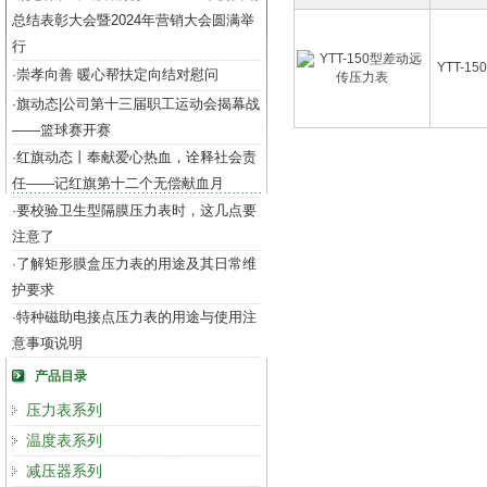
总结表彰大会暨2024年营销大会圆满举
行
YTT-
崇孝向善 暖心帮扶定向结对慰问
·
旗动态|公司第十三届职工运动会揭幕战
·
——篮球赛开赛
红旗动态丨奉献爱心热血，诠释社会责
·
任——记红旗第十二个无偿献血月
要校验卫生型隔膜压力表时，这几点要
·
注意了
了解矩形膜盒压力表的用途及其日常维
·
护要求
特种磁助电接点压力表的用途与使用注
·
意事项说明
产品目录
压力表系列
温度表系列
减压器系列