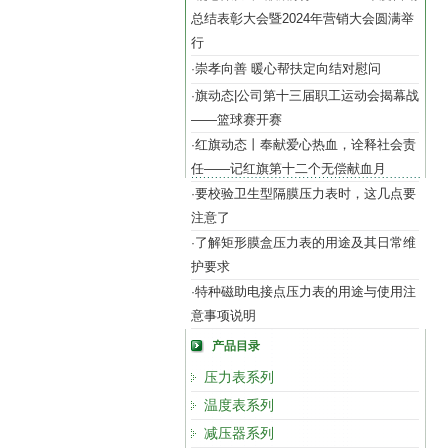
总结表彰大会暨2024年营销大会圆满举
行
崇孝向善 暖心帮扶定向结对慰问
·
旗动态|公司第十三届职工运动会揭幕战
·
——篮球赛开赛
红旗动态丨奉献爱心热血，诠释社会责
·
任——记红旗第十二个无偿献血月
要校验卫生型隔膜压力表时，这几点要
·
注意了
了解矩形膜盒压力表的用途及其日常维
·
护要求
特种磁助电接点压力表的用途与使用注
·
意事项说明
产品目录
压力表系列
温度表系列
减压器系列