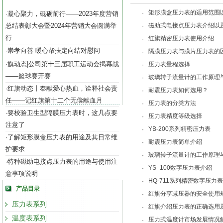
矩形膜盒压力表的适用范围
·
凝心聚力，砥砺前行——2023年度营销
·
总结表彰大会暨2024年营销大会圆满举
磁助式电接点压力表介绍以
·
行
红旗精密压力表使用介绍
·
崇孝向善 暖心帮扶定向结对慰问
·
隔膜压力表与膜片压力表的
·
旗动态|公司第十三届职工运动会揭幕战
·
压力表量程选择
·
——篮球赛开赛
玻璃转子流量计的工作原理
·
红旗动态丨奉献爱心热血，诠释社会责
·
耐震压力表如何选用？
·
任——记红旗第十二个无偿献血月
压力表的分类方法
·
要校验卫生型隔膜压力表时，这几点要
·
压力表精度等级选择
·
注意了
YB-200系列精密压力表
·
了解矩形膜盒压力表的用途及其日常维
·
耐震压力表简单介绍
·
护要求
玻璃转子流量计的工作原理
·
特种磁助电接点压力表的用途与使用注
·
YS- 100数字压力表介绍
·
意事项说明
HQ-711系列精密数字压力
·
产品目录
红旗分享减压器的安全使用
·
压力表系列
红旗介绍压力表的正确选用
·
温度表系列
压力式温度计市场发展情况
·