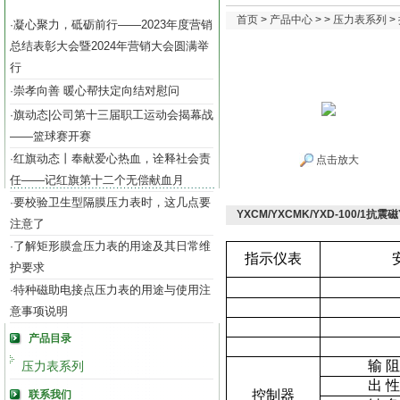
首页
>
产品中心
> >
压力表系列
>
凝心聚力，砥砺前行——2023年度营销
·
总结表彰大会暨2024年营销大会圆满举
行
崇孝向善 暖心帮扶定向结对慰问
·
旗动态|公司第十三届职工运动会揭幕战
·
——篮球赛开赛
红旗动态丨奉献爱心热血，诠释社会责
·
点击放大
任——记红旗第十二个无偿献血月
要校验卫生型隔膜压力表时，这几点要
·
YXCM/YXCMK/YXD-100/1抗震
注意了
了解矩形膜盒压力表的用途及其日常维
·
指示仪表
护要求
特种磁助电接点压力表的用途与使用注
·
意事项说明
产品目录
输 阻
压力表系列
出 性
控制器
联系我们