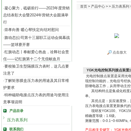
首页
>
产品中心
> >
压力表系列
凝心聚力，砥砺前行——2023年度营销
·
总结表彰大会暨2024年营销大会圆满举
行
崇孝向善 暖心帮扶定向结对慰问
·
旗动态|公司第十三届职工运动会揭幕战
·
——篮球赛开赛
红旗动态丨奉献爱心热血，诠释社会责
·
点击放大
任——记红旗第十二个无偿献血月
要校验卫生型隔膜压力表时，这几点要
·
YGK光电控制系列接点装置
注意了
光电控制接点装置是采用光
了解矩形膜盒压力表的用途及其日常维
·
现控制功能的，光电信号经执
部继电器工作，从而带动主控
护要求
其结构特点是集成化程度高，
特种磁助电接点压力表的用途与使用注
·
单。
其优点是：反应速度快，灵敏
意事项说明
压力表电接点装置更新换代的
产品目录
现研发YGK100、YGK1
精确度等级：1.6级。
压力表系列
测量范围：0-0.1~0-60MPa, -0.
联系我们
产品相关关键字：
YGK光电