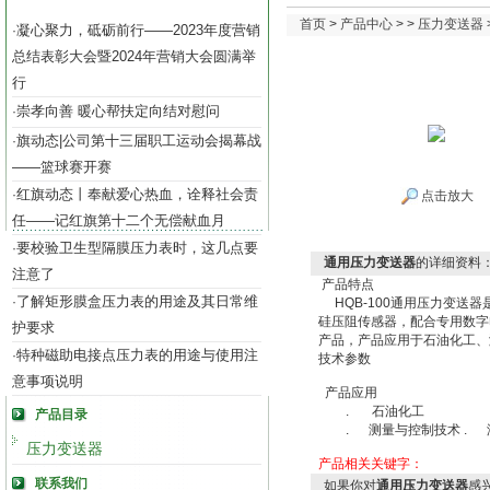
首页
>
产品中心
> >
压力变送器
凝心聚力，砥砺前行——2023年度营销
·
总结表彰大会暨2024年营销大会圆满举
行
崇孝向善 暖心帮扶定向结对慰问
·
旗动态|公司第十三届职工运动会揭幕战
·
——篮球赛开赛
红旗动态丨奉献爱心热血，诠释社会责
·
点击放大
任——记红旗第十二个无偿献血月
要校验卫生型隔膜压力表时，这几点要
·
通用压力变送器
的详细资料
注意了
产品特点
了解矩形膜盒压力表的用途及其日常维
·
HQB-100通用压力变送
硅压阻传感器，配合专用数字
护要求
产品，产品应用于石油化工、
特种磁助电接点压力表的用途与使用注
·
技术参数
意事项说明
产品应用
. 石油化工
产品目录
. 测量与控制技术 .
压力变送器
产品相关关键字：
联系我们
如果你对
通用压力变送器
感