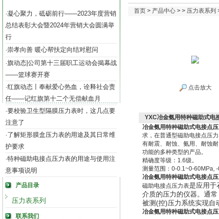
首页
>
产品中心
> >
压力表系列
凝心聚力，砥砺前行——2023年度营销
·
总结表彰大会暨2024年营销大会圆满举
行
崇孝向善 暖心帮扶定向结对慰问
·
旗动态|公司第十三届职工运动会揭幕战
·
——篮球赛开赛
红旗动态丨奉献爱心热血，诠释社会责
·
点击放大
任——记红旗第十二个无偿献血月
要校验卫生型隔膜压力表时，这几点要
·
YXC冶金氨用特种磁助式电
注意了
冶金氨用特种磁助式电接点压
了解矩形膜盒压力表的用途及其日常维
·
求，在普通型磁助电接点压力
有耐震、耐蚀、氨用、耐蚀耐
护要求
功能的多种类型的产品。
特种磁助电接点压力表的用途与使用注
·
精确度等级：1.6级。
测量范围：0-0.1~0-60MPa, -0.
意事项说明
冶金氨用特种磁助式电接点压
是应用于
产品目录
磁助电接点压力表
介质的压力的仪器。通常
压力表系列
被测(控)压力系统实现自
冶金氨用特种磁助式电接点压
联系我们