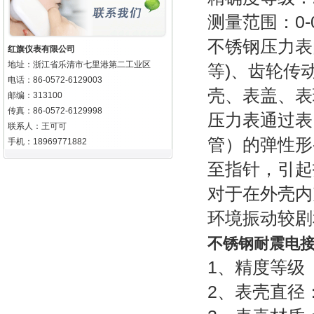
测量范围：0-0.1
不锈钢压力表
红旗仪表有限公司
地址：浙江省乐清市七里港第二工业区
等)、齿轮传
电话：86-0572-6129003
壳、表盖、表
邮编：313100
传真：86-0572-6129998
压力表通过表
联系人：王可可
管）的弹性形
手机：18969771882
至指针，引起
对于在外壳内
环境振动较剧
不锈钢耐震电
1、精度等级 ：
2、表壳直径：6