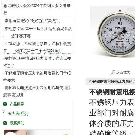
总结表彰大会暨2024年营销大会圆满举
行
崇孝向善 暖心帮扶定向结对慰问
·
旗动态|公司第十三届职工运动会揭幕战
·
——篮球赛开赛
红旗动态丨奉献爱心热血，诠释社会责
·
任——记红旗第十二个无偿献血月
要校验卫生型隔膜压力表时，这几点要
·
注意了
点击放大
了解矩形膜盒压力表的用途及其日常维
·
护要求
不锈钢耐震电接点压力表
的
特种磁助电接点压力表的用途与使用注
·
不锈钢耐震电
意事项说明
不锈钢压力表
产品目录
业部门对耐腐
压力表系列
体介质的压力
联系我们
精确度等级：2